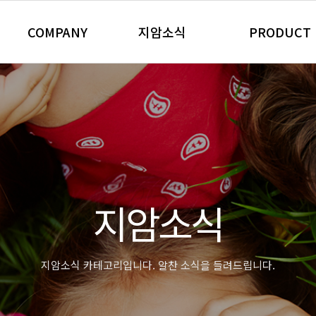
COMPANY
지암소식
PRODUCT
회사개요
지암 NEWS
자동차 제품
CEO 인사말
Community
산업용 제품
경영이념
정수 필터
연혁 및 수상내역
업소용 위생 제
찾아오시는 길
가정용 위생 &
주요거래처
자동차용 제품
지암소식
판촉/특판 제품
지암소식 카테고리입니다. 알찬 소식을 들려드립니다.