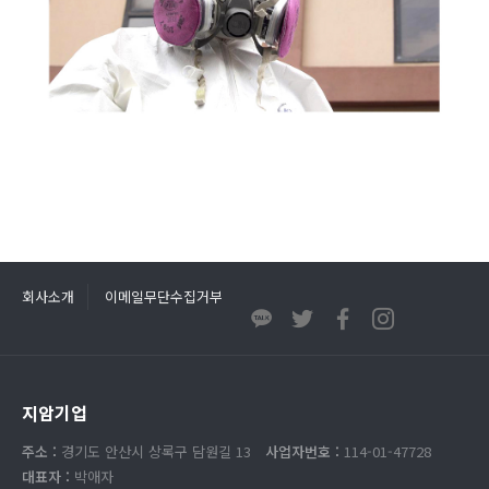
회사소개
이메일무단수집거부
지암기업
주소 :
경기도 안산시 상록구 담원길 13
사업자번호 :
114-01-47728
대표자 :
박애자