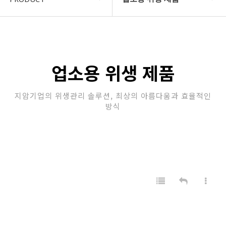
COMPANY
자동차 제품
지암소식
산업용 제품
업소용 위생 제품
PRODUCT
정수 필터
지암기업의 위생관리 솔루션, 최상의 아름다움과 효율적인
고객지원
업소용 위생 제품
방식
STORE
가정용 위생 & 건강 제품
자동차용 제품
판촉/특판 제품