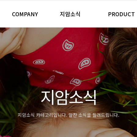
COMPANY
지암소식
PRODUCT
회사개요
지암 NEWS
자동차 제품
CEO 인사말
Community
산업용 제품
경영이념
정수 필터
연혁 및 수상내역
업소용 위생 제
찾아오시는 길
가정용 위생 &
주요거래처
자동차용 제품
지암소식
판촉/특판 제품
지암소식 카테고리입니다. 알찬 소식을 들려드립니다.