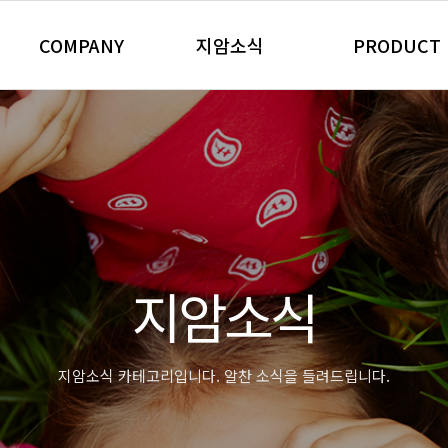
COMPANY
지암소식
PRODUCT
회사개요
지암 NEWS
자동차 제품
CEO 인사말
Community
산업용 제품
경영이념
정수 필터
연혁 및 수상내역
업소용 위생 제
찾아오시는 길
가정용 위생 &
주요거래처
자동차용 제품
지암소식
판촉/특판 제품
지암소식 카테고리입니다. 알찬 소식을 들려드립니다.