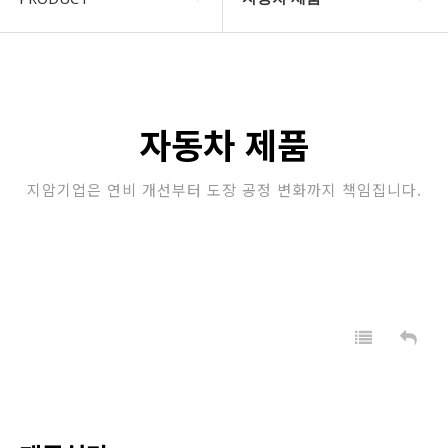
COMPANY
자동차 제품
지암소식
산업용 제품
자동차 제품
PRODUCT
정수 필터
지암기업은 연비 개선부터 도장 공정 변화까지 책임집니다.
고객지원
업소용 위생 제품
STORE
가정용 위생 & 건강 제품
자동차용 제품
판촉/특판 제품