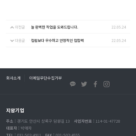
이전글
늘 완벽한 작업을 도와드립니다.
22.05.24
다음글
접랍보다 우수하고 안정적인 접합력
22.05.24
회사소개
이메일무단수집거부
지암기업
주소 :
경기도 안산시 상록구 담원길 13
사업자번호 :
114-01-47728
대표자 :
박애자
TEL :
031-502-4911
FAX :
031-502-4555