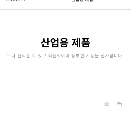
COMPANY
자동차 제품
지암소식
산업용 제품
산업용 제품
PRODUCT
정수 필터
보다 신뢰할 수 있고 혁신적이며 풍부한 기능을 선사합니다.
고객지원
업소용 위생 제품
STORE
가정용 위생 & 건강 제품
자동차용 제품
판촉/특판 제품