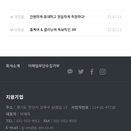
이전글
간편하게 휴대하고 정밀하게 측정하다!
22.07.11
다음글
홈케어 & 클리닝에 독보적인 3M
22.07.11
회사소개
이메일무단수집거부
지암기업
주소 :
경기도 안산시 상록구 담원길 13
사업자번호 :
114-01-47728
대표자 :
박애자
TEL :
031-502-4911
FAX :
031-502-4555
E-mail :
g-am@g-am.co.kr