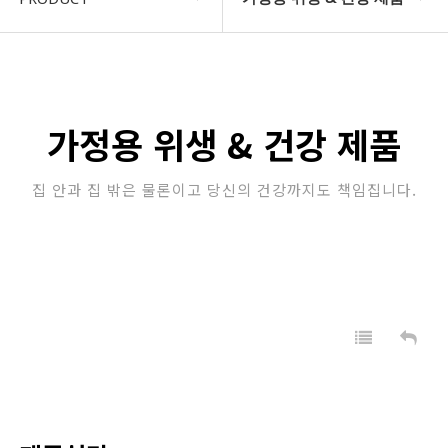
COMPANY
자동차 제품
지암소식
산업용 제품
가정용 위생 & 건강 제품
PRODUCT
정수 필터
집 안과 집 밖은 물론이고 당신의 건강까지도 책임집니다.
고객지원
업소용 위생 제품
STORE
가정용 위생 & 건강 제품
자동차용 제품
판촉/특판 제품