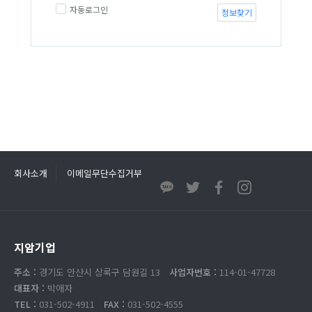
자동로그인
정보찾기
회사소개
이메일무단수집거부
지암기업
주소 :
경기도 안산시 상록구 담원길 13
사업자번호 :
114-01-47728
대표자 :
박애자
TEL :
031-502-4911
FAX :
031-502-4555