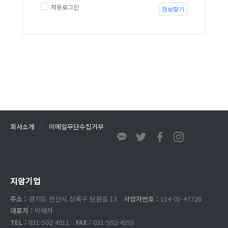
자동로그인
정보찾기
회사소개
이메일무단수집거부
지암기업
주소 :
경기도 안산시 상록구 담원길 13
사업자번호 :
114-01-47728
대표자 :
박애자
TEL :
031-502-4911
FAX :
031-502-4555