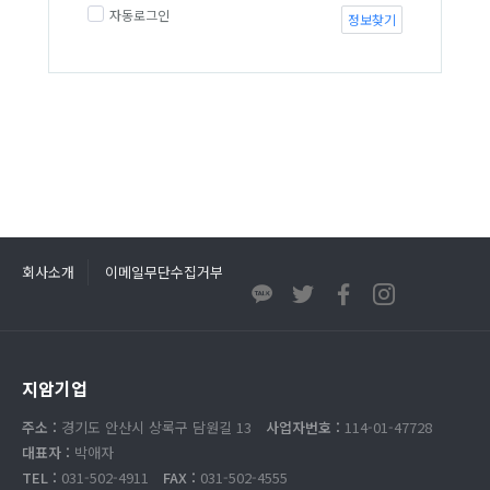
자동로그인
정보찾기
회사소개
이메일무단수집거부
지암기업
주소 :
경기도 안산시 상록구 담원길 13
사업자번호 :
114-01-47728
대표자 :
박애자
TEL :
031-502-4911
FAX :
031-502-4555