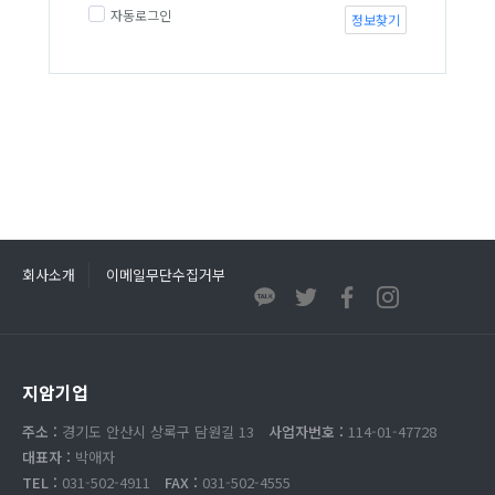
자동로그인
정보찾기
회사소개
이메일무단수집거부
지암기업
주소 :
경기도 안산시 상록구 담원길 13
사업자번호 :
114-01-47728
대표자 :
박애자
TEL :
031-502-4911
FAX :
031-502-4555