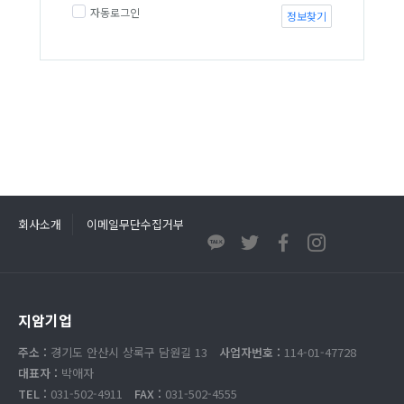
자동로그인
정보찾기
회사소개
이메일무단수집거부
지암기업
주소 :
경기도 안산시 상록구 담원길 13
사업자번호 :
114-01-47728
대표자 :
박애자
TEL :
031-502-4911
FAX :
031-502-4555