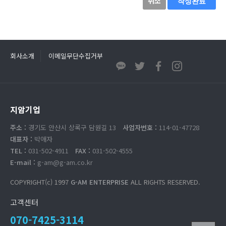
취소
작성완료
회사소개
이메일무단수집거부
지암기업
주소 :
경기도 안산시 상록구 담원길 13
사업자번호 :
114-01-47728
대표자 :
박애자
TEL :
031-502-4911
FAX :
031-502-4555
E-mail :
g-am@g-am.co.kr
COPYRIGHT(c) 1997
G-AM ENTERPRISE
ALL RIGHTS RESERVED.
고객센터
070-7425-3114