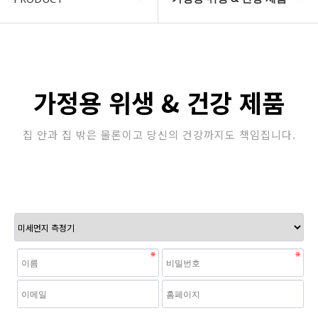
COMPANY
자동차 제품
지암소식
산업용 제품
가정용 위생 & 건강 제품
PRODUCT
정수 필터
집 안과 집 밖은 물론이고 당신의 건강까지도 책임집니다.
고객지원
업소용 위생 제품
STORE
가정용 위생 & 건강 제품
자동차용 제품
판촉/특판 제품