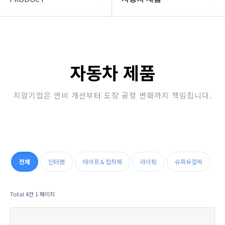
COMPANY
자동차 제품
지암소식
산업용 제품
자동차 제품
PRODUCT
정수 필터
지암기업은 연비 개선부터 도장 공정 변화까지 책임집니다.
고객지원
업소용 위생 제품
STORE
가정용 위생 & 건강 제품
자동차용 제품
전체
인터램
테이프＆접착제
라이팅
슈퍼듀얼락
판촉/특판 제품
Total 4건
1 페이지