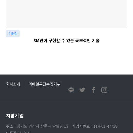
인터램
3M만이 구현할 수 있는 독보적인 기술
회사소개
이메일무단수집거부
지암기업
주소 :
경기도 안산시 상록구 담원길 13
사업자번호 :
114-01-47728
대표자 :
박애자