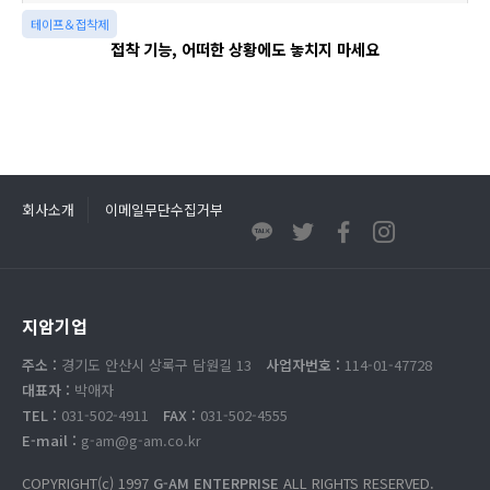
테이프＆접착제
접착 기능, 어떠한 상황에도 놓치지 마세요
회사소개
이메일무단수집거부
지암기업
주소 :
경기도 안산시 상록구 담원길 13
사업자번호 :
114-01-47728
대표자 :
박애자
TEL :
031-502-4911
FAX :
031-502-4555
E-mail :
g-am@g-am.co.kr
COPYRIGHT(c) 1997
G-AM ENTERPRISE
ALL RIGHTS RESERVED.