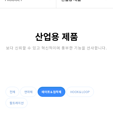
COMPANY
자동차 제품
지암소식
산업용 제품
산업용 제품
PRODUCT
정수 필터
보다 신뢰할 수 있고 혁신적이며 풍부한 기능을 선사합니다.
고객지원
업소용 위생 제품
STORE
가정용 위생 & 건강 제품
자동차용 제품
판촉/특판 제품
전체
연마제
테이프＆접착제
HOOK＆LOOP
필트레이션