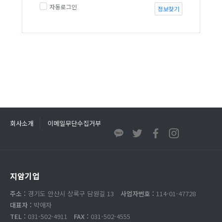
자동로그인
정보찾기
회사소개
이메일무단수집거부
지암기업
주소 :
경기도 안산시 상록구 담원길 13
사업자번호 :
114-01-47728
대표자 :
박애자
TEL :
031-502-4911
FAX :
031-502-4555