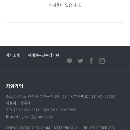
게시물이 없습니다.
회사소개
이메일무단수집거부
지암기업
주소 :
경기도 안산시 상록구 담원길 13
사업자번호 :
114-01-47728
대표자 :
박애자
TEL :
031-502-4911
FAX :
031-502-4555
E-mail :
g-am@g-am.co.kr
COPYRIGHT(c) 1997
G-AM ENTERPRISE
ALL RIGHTS RESERVED.